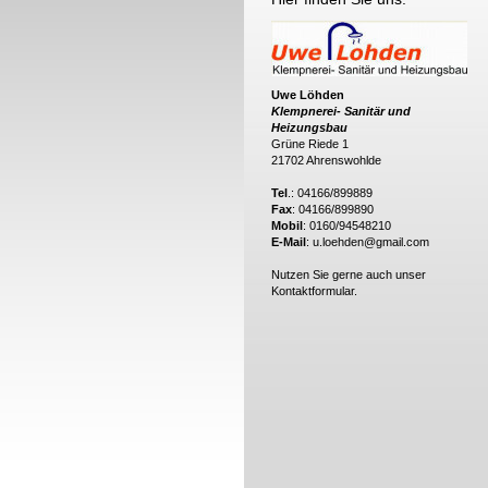
Uwe Löhden
Klempnerei- Sanitär und
Heizungsbau
Grüne Riede 1
21702 Ahrenswohlde
Tel
.: 04166/899889
Fax
: 04166/899890
Mobil
: 0160/94548210
E-Mail
: u.loehden@gmail.com
Nutzen Sie gerne auch unser
Kontaktformular.